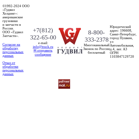
©1992-2024 ООО
«Гудвил
Холдинг»
:
американские
грузовики
и запчасти в
Юридический
России.
+7(812)
адрес:
196608
,
8-800-
ООО «Гудвил
Санкт-Петербург,
Запчасти».
322-65-00
333-2378
город Пушкин
,
ул
e-mail:
Согласие на
Многоканальный
Автомобильная,
info@truck.ru
обработку
Звонок по России
д.4, лит. А3
✉ отправить
персональных
бесплатный
ОГРН
сообщение
данных
1103847129720
Отказ от
обработки
персональных
данных