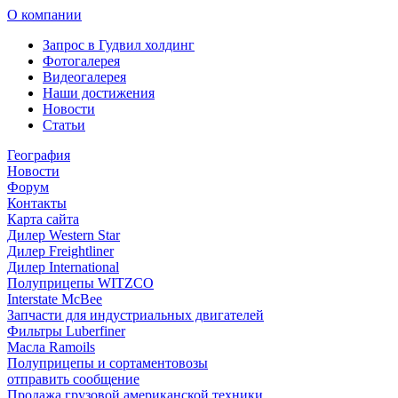
О компании
Запрос в Гудвил холдинг
Фотогалерея
Видеогалерея
Наши достижения
Новости
Статьи
География
Новости
Форум
Контакты
Карта сайта
Дилер Western Star
Дилер Freightliner
Дилер International
Полуприцепы WITZCO
Interstate McBee
Запчасти для индустриальных двигателей
Фильтры Luberfiner
Масла Ramoils
Полуприцепы и сортаментовозы
отправить сообщение
Продажа грузовой американской техники